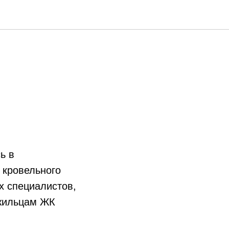
ь в
 кровельного
их специалистов,
 жильцам ЖК